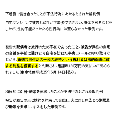
下着姿で抱き合ったことが不法行為にあたるとされた裁判例
自宅マンションで被告と異性が下着姿で抱き合い、身体を触るなどを
したが、性的不能だったため性行為には至らなかった事例です。
、
被告の配偶者は旅行のため不在であったこと
被告が異性の自宅
、
な
の合鍵を事前に受けとり自宅を訪ねた事実
メールのやり取り
どから、
婚姻共同生活の平和の維持という権利又は法的保護に値
と判断され、
の支払いが認めら
する利益を侵害する
慰謝料150万円
れました（東京地裁平成25年5月 14日判決）。
積極的に別居・離婚を要求したことが不法行為とされた裁判例
被告が原告の夫と婚約を約束して交際し、夫に対し原告との
別居及
し、
です。
び離婚を要求
キスをした事例