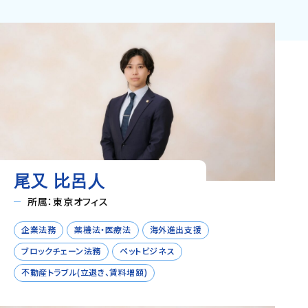
尾又 比呂人
所属：東京オフィス
企業法務
薬機法・医療法
海外進出支援
ブロックチェーン法務
ペットビジネス
不動産トラブル(立退き、賃料増額)