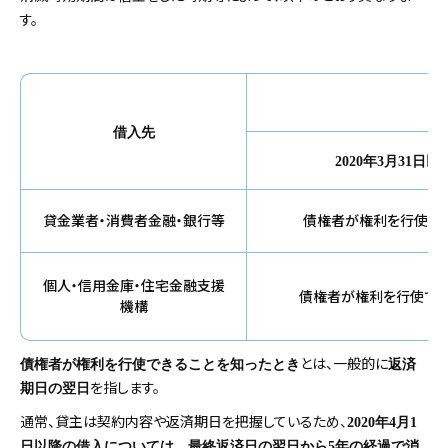
す。
借入先
2020
年3月31日以
貸金業者・消費者金融・銀行等
債権者が権利を行使で
個人・信用金庫・住宅金融支援
債権者が権利を行使でき
機構
とは、一般的に
債権者が権利を行使できることを知ったとき
返済
を指します。
期日の翌日
通常、貸主は契約内容や返済期日を把握しているため、
2020年4月1
日以降の借入については、最終返済日の翌日から5年の経過で消