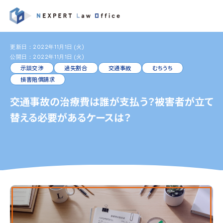
更新日：2022年11月1日 (火)
公開日：2022年11月1日 (火)
示談交渉
過失割合
交通事故
むちうち
損害賠償請求
交通事故の治療費は誰が支払う？被害者が立て
替える必要があるケースは？