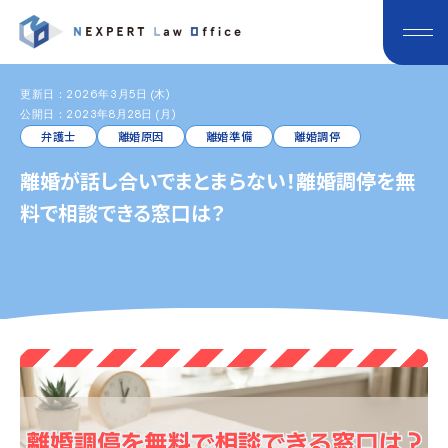
更新日：2026年3月5日 (木)
公開日：2023年8月28日 (月)
弁護士
離婚原因
離婚準備
離婚調停
離婚が話し合いでまとまらない！離婚調停を無
料で相談できる窓口は？