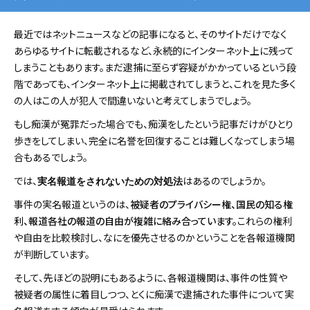
最近ではネットニュースなどの記事になると、そのサイトだけでなく
あらゆるサイトに転載されるなど、永続的にインターネット上に残って
しまうこともあります。まだ逮捕に至らず容疑がかかっているという段
階であっても、インターネット上に掲載されてしまうと、これを見た多く
の人はこの人が犯人で間違いないと考えてしまうでしょう。
もし痴漢が冤罪だった場合でも、痴漢をしたという記事だけがひとり
歩きをしてしまい、完全に名誉を回復することは難しくなってしまう場
合もあるでしょう。
では、
はあるのでしょうか。
実名報道をされないための対処法
事件の実名報道というのは、
被疑者のプライバシー権、国民の知る権
利、報道各社の報道の自由が複雑に絡み合っています。
これらの権利
や自由を比較検討し、なにを優先させるのかということを各報道機関
が判断しています。
そして、先ほどの説明にもあるように、各報道機関は、事件の性質や
被疑者の属性に着目しつつ、とくに痴漢で逮捕された事件について実