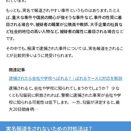
れています。
もっとも、実名で報道されやすい事件というものはあります。たとえ
ば、
重大な事件や国民の関心が強そうな事件など、事件の性質に着
目される場合や、被疑者の職業が公務員や教師、大手企業の社員な
ど社会的地位の高い人物など、被疑者の属性に着目される場合
など
です。
その中でも、痴漢で逮捕された事件については、実名報道をされるこ
とが比較的多いように見受けられます。
関連記事
逮捕されたら会社や学校へばれる？｜ばれるケースと対応を解説
逮捕されると、会社や学校に知られてしまうのでしょうか？ 少な
くとも勾留前に釈放されれば、警察に逮捕された事実が会社や学
校に知られる可能性は低下します。 一方、勾留が決定すると、最
大20日間身柄…
実名報道をされないための対処法は？