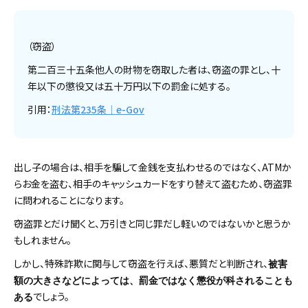
（窃盗）
第二百三十五条他人の財物を窃取した者は、窃盗の罪とし、十
年以下の懲役又は五十万円以下の罰金に処する。
引用：
刑法第235条｜e-Gov
出し子の場合は、相手を騙して金銭を支払わせるのではなく、ATMか
らお金を盗む、相手のキャッシュカードをすり替えて盗むため、窃盗罪
に問われることになります。
窃盗罪とだけ聞くと、万引きと同じ罪だし軽いのではないかと思うか
もしれません。
しかし、特殊詐欺に関与して窃盗を行えば、悪質だと判断され、
被害
額の大きさなどによっては、罰金ではなく懲役が科されることも
でしょう。
ある