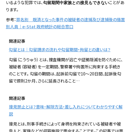
いるような犯罪では、
ことがあ
勾留期間中家族との接見もできない
ります。
参考：
罪名別 既済となった事件の被疑者の逮捕及び逮捕後の措置
別人員｜e-Stat 政府統計の総合窓口
関連記事
勾留とは｜勾留請求の流れや勾留期間・拘留との違いは？
勾留（こうりゅう）とは、捜査機関が逃亡や証拠隠滅を防ぐために、
被疑者（容疑者）を一定期間、警察署や拘置所に拘束する手続き
のことです。 勾留の期間は、起訴前勾留で10～20日間、起訴後勾
留で原則2か月、さらに延長されること…
関連記事
接見禁止とは？意味・解除方法・差し入れについてわかりやすく解
説
接見とは、刑事手続きによって身柄を拘束されている被疑者や被
告人と、家族などが収容施設で面会することです。この記事では面