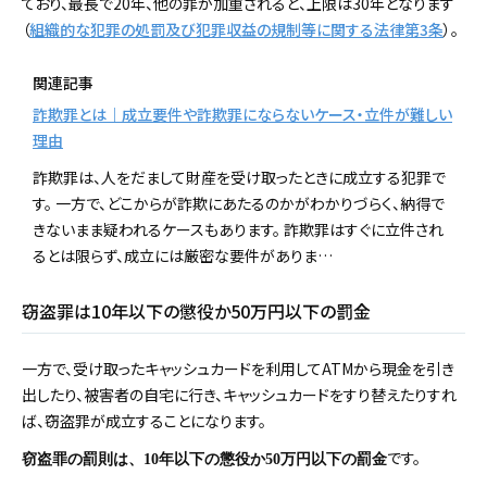
ており、最長で20年、他の罪が加重されると、上限は30年となります
（
組織的な犯罪の処罰及び犯罪収益の規制等に関する法律第3条
）。
関連記事
詐欺罪とは｜成立要件や詐欺罪にならないケース・立件が難しい
理由
詐欺罪は、人をだまして財産を受け取ったときに成立する犯罪で
す。 一方で、どこからが詐欺にあたるのかがわかりづらく、納得で
きないまま疑われるケースもあります。 詐欺罪はすぐに立件され
るとは限らず、成立には厳密な要件がありま…
窃盗罪は10年以下の懲役か50万円以下の罰金
一方で、受け取ったキャッシュカードを利用してATMから現金を引き
出したり、被害者の自宅に行き、キャッシュカードをすり替えたりすれ
ば、窃盗罪が成立することになります。
です。
窃盗罪の罰則は、10年以下の懲役か50万円以下の罰金