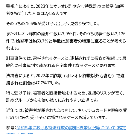
警視庁によると、2023年にオレオレ詐欺含む特殊詐欺の検挙（加害
者を特定）した人員は2,455人です。
そのうちの75.6%が受け子、出し子、見張り役でした。
またオレオレ詐欺の認知件数は3,955件、そのうち検挙件数は2,126
件で、
ことが考えら
検挙率は約53.7%と半数は加害者の特定に至る
れます。
刑事事件では、逮捕されるケースと、逮捕されずに捜査が継続して最
終的に刑事裁判で裁かれる在宅事件となるケースがあります。
法務省によると、2022年に
詐欺（オレオレ詐欺以外も含む）で逮
でした。
捕された割合は47.7%
特に受け子は、被害者と直接接触をするため、逮捕のリスクが高く、
詐欺グループからも使い捨てにされやすい立場です。
近年では、被害者が騙されたふりをして、キャッシュカードや現金を受
け取りに来た受け子が逮捕されるケースも増えています。
参考：
令和５年における特殊詐欺の認知・検挙状況等について（確定