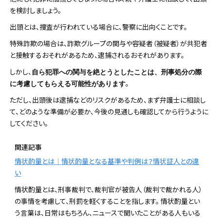
を検討しましょう。
出頭とは、捜査が行われている場合に、警察に出向くことです。
特殊詐欺の場合は、詐欺グループの関与や容疑者（被疑者）が共犯者
と接触するおそれがあるため、逮捕されるおそれがあります。
しかし、
自ら犯罪への関与を絶とうとしたことは、刑事処分の際
。
に考慮してもらえる可能性があります
ただし、出頭後は逮捕などのリスクがあるため、まず弁護士に相談し
て、どのような準備が必要か、今後の見通しも確認してから行うように
してください。
関連記事
情状酌量とは｜情状酌量となる基準や判例は？情状証人との違
い
情状酌量とは、刑事裁判で、裁判官が被告人（裁判で裁かれる人）
の事情を考慮して、刑罰を軽くすることを指します。 情状酌量とい
う言葉は、日常はもちろん、ニュースで聞いたことがある人もいる