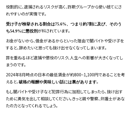
役割的に、逮捕されるリスクが高く、詐欺グループから使い捨てにさ
れやすいのが実情です。
受け子が検挙される割合は75.6%、つまり約7割に及び、そのう
が科されています。
ち54.9%に懲役刑
お金がないから、借金があるからといった理由で闇バイトや受け子を
すると、辞めたいと思っても抜け出せなくなってしまいます。
罪を重ねるほど逮捕や懲役のリスク、人生への影響が大きくなってし
まうのです。
2024年8月時点の日本の最低賃金が約800~1,100円であることを考
えると、
。
破格の報酬や美味しい話には裏があります
もし闇バイトや受け子など犯罪行為に加担してしまったら、抜け出す
ために勇気を出して相談してください。きっと親や警察、弁護士があな
たの力となってくれるでしょう。