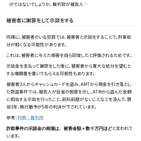
のではないでしょうか。 裁判官が被告人…
被害者に謝罪をして示談をする
同様に、被害者のいる犯罪では、被害者と示談をすることで、刑事処
分が軽くなる可能性があります。
これは、被害者に与えた損害を自ら回復したと評価されるためです。
示談金を支払って謝罪をした後に、被害者から寛大な処分を望むと
する嘆願書を書いてもらえる可能性もあります。
被害者3人からキャッシュカードを盗み、AMTから現金を引き落とし
た窃盗事件では、被告人が反省の態度を示し、ATMから盗んだ金額
に相当する示談を行ったこと、前科前歴がないことなどを汲んで、懲
役3年、執行猶予が5年の判決が下されています。
参考：
判例｜裁判所
と言われて
詐欺事件の示談金の相場は、被害金額＋数十万円ほど
います。