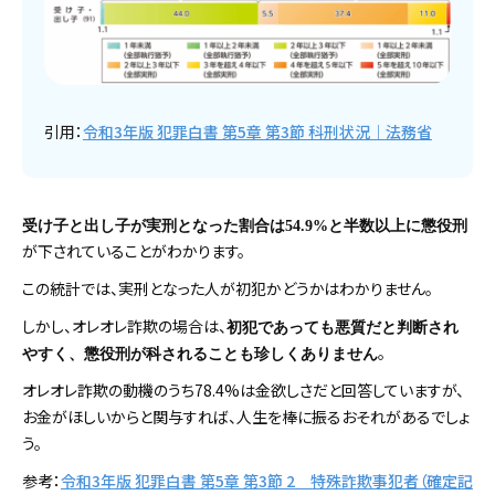
引用：
令和3年版 犯罪白書 第5章 第3節 科刑状況｜法務省
受け子と出し子が実刑となった割合は54.9%と半数以上に懲役刑
が下されていることがわかります。
この統計では、実刑となった人が初犯かどうかはわかりません。
しかし、オレオレ詐欺の場合は、
初犯であっても悪質だと判断され
。
やすく、懲役刑が科されることも珍しくありません
オレオレ詐欺の動機のうち78.4%は金欲しさだと回答していますが、
お金がほしいからと関与すれば、人生を棒に振るおそれがあるでしょ
う。
参考：
令和3年版 犯罪白書 第5章 第3節 2 特殊詐欺事犯者（確定記