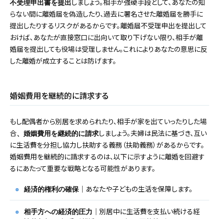
しましょう。相手が強硬手段として、あなたの知
不受理申出書を提出
らない間に離婚届を偽造したり、過去に署名させた離婚届を勝手に
提出したりするリスクがあるからです。離婚届不受理申出を提出して
おけば、あなたが直接窓口に出向いて取り下げない限り、相手が離
婚届を提出しても役場は受理しません。これによりあなたの意思に反
した離婚が成立することは防げます。
婚姻費用を継続的に請求する
もし配偶者から別居を求められたり、相手が家を出ていったりした場
合
しましょう。夫婦は民法に基づき、互い
、婚姻費用を継続的に請求
に生活費を分担し協力し扶助する義務（扶助義務）があるからです。
婚姻費用を継続的に請求するのは、以下に示すように離婚を回避す
るにあたって重要な戦略となる可能性があります。
｜あなたや子どもの生活を保障します。
経済的権利の確保
｜別居中に生活費を支払い続ける経
相手方への経済的圧力