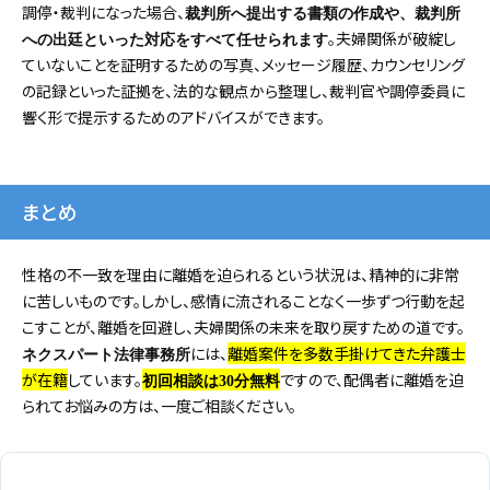
調停・裁判になった場合、
裁判所へ提出する書類の作成や、裁判所
。夫婦関係が破綻し
への出廷といった対応をすべて任せられます
ていないことを証明するための写真、メッセージ履歴、カウンセリング
の記録といった証拠を、法的な観点から整理し、裁判官や調停委員に
響く形で提示するためのアドバイスができます。
まとめ
性格の不一致を理由に離婚を迫られるという状況は、精神的に非常
に苦しいものです。しかし、感情に流されることなく一歩ずつ行動を起
こすことが、離婚を回避し、夫婦関係の未来を取り戻すための道です。
には、
離婚案件を多数手掛けてきた弁護士
ネクスパート法律事務所
が在籍
しています。
ですので、配偶者に離婚を迫
初回相談は30分無料
られてお悩みの方は、一度ご相談ください。