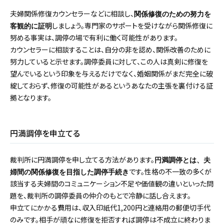
夫婦関係修復カウンセラーなどに相談し、
関係修復のための努力を
しましょう。専門家のサポートを受けながら関係修復に
客観的に証明
努める事実は、調停の場で有利に働く可能性があります。
カウンセラーに相談することは、自分の非を認め、関係改善のために
努力していると示せます。調停委員に対して、この人は真剣に修復を
望んでいるという印象を与えるだけでなく、婚姻関係がまだ完全に破
綻しておらず、修復の可能性があるというあなたの主張を裏付ける証
拠となります。
円満調停を申立てる
裁判所に円満調停を申し立てる方法があります。
円満調停とは、夫
です。性格の不一致の多くが
婦間の関係修復を目指した調停手続き
該当する夫婦間のコミュニケーション不足や価値観の違いといった問
題を、裁判所の調停委員の仲介のもとで冷静に話し合えます。
申立てにかかる費用は、収入印紙代1,200円と連絡用の郵便切手代
のみです。相手が頑なに修復を拒否すれば調停は不成立に終わりま