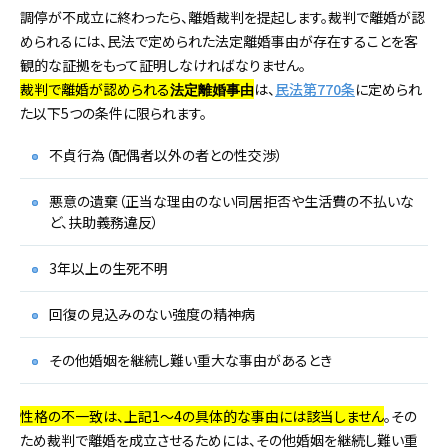
調停が不成立に終わったら、離婚裁判を提起します。裁判で離婚が認
められるには、民法で定められた法定離婚事由が存在することを客
観的な証拠をもって証明しなければなりません。
裁判で離婚が認められる
は、
民法第770条
に定められ
法定離婚事由
た以下5つの条件に限られます。
不貞行為（配偶者以外の者との性交渉）
悪意の遺棄（正当な理由のない同居拒否や生活費の不払いな
ど、扶助義務違反）
3年以上の生死不明
回復の見込みのない強度の精神病
その他婚姻を継続し難い重大な事由があるとき
性格の不一致は、上記1～4の具体的な事由には該当しません
。その
ため裁判で離婚を成立させるためには、その他婚姻を継続し難い重