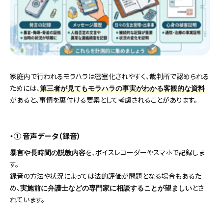
家庭内で行われるモラハラは密室化されやすく、裁判所で認められる
ためには、
第三者が見てもモラハラの事実がわかる客観的な資料
があると、事情を裏付ける要素として考慮されることがあります。
・① 音声データ（録音）
を、ボイスレコーダーやスマホで記録しま
暴言や長時間の説教内容
す。
録音の方法や状況によっては法的評価が問題となる場合もあるた
め、
とさ
実施前に弁護士などの専門家に相談することが望ましい
れています。