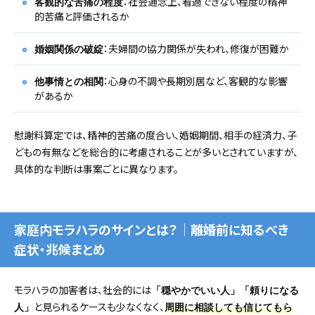
：社会通念上、看過できない程度の精神
客観的な苦痛の程度
的苦痛と評価されるか
：夫婦間の協力関係が失われ、修復が困難か
婚姻関係の破綻
：心身の不調や長期別居など、客観的な影響
他事情との相関
があるか
慰謝料算定では、精神的苦痛の度合い、婚姻期間、相手の経済力、子
どもの有無などを総合的に考慮されることが多いとされていますが、
具体的な判断は事案ごとに異なります。
家庭内モラハラのサインとは？｜離婚前に知るべき
症状・兆候まとめ
モラハラの加害者は、社会的には
「穏やかでいい人」「頼りになる
と見られるケースも少なくなく、
人」
周囲に相談しても信じてもら