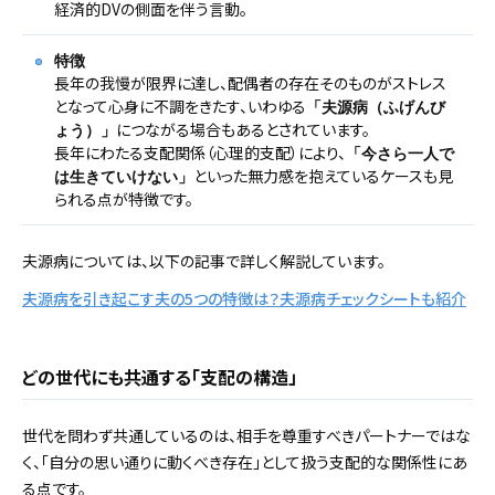
経済的DVの側面を伴う言動。
特徴
長年の我慢が限界に達し、配偶者の存在そのものがストレス
となって心身に不調をきたす、いわゆる
「夫源病（ふげんび
につながる場合もあるとされています。
ょう）」
長年にわたる支配関係（心理的支配）により、
「今さら一人で
といった無力感を抱えているケースも見
は生きていけない」
られる点が特徴です。
夫源病については、以下の記事で詳しく解説しています。
夫源病を引き起こす夫の5つの特徴は？夫源病チェックシートも紹介
どの世代にも共通する「支配の構造」
世代を問わず共通しているのは、相手を尊重すべきパートナーではな
く、「自分の思い通りに動くべき存在」として扱う支配的な関係性にあ
る点です。