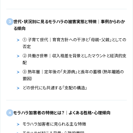
世代・状況別に見るモラハラの被害実態と特徴｜事例からわか
3
る傾向
① 子育て世代｜育育方針への干渉と「母親・父親」としての
否定
② 共働き世帯｜収入格差を背景としたマウントと経済的支
配
③ 熟年層｜定年後の「夫源病」と長年の蓄積（熟年離婚の
要因）
どの世代にも共通する「支配の構造」
モラハラ加害者の特徴とは？｜よくある性格・心理傾向
4
モラハラ加害者に見られる主な特徴