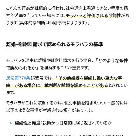
これらの行為が継続的に行われ、社会通念上看過できない程度の精
神的苦痛を与えている場合には、
があ
モラハラと評価される可能性
ります（具体的な判断は個別事情によります）。
離婚・慰謝料請求で認められるモラハラの基準
モラハラを理由に離婚や慰謝料請求を行う場合、
「どのような条件
を理解することが重要です。
で認められるか」
民法第770条
1項5号では、
「その他婚姻を継続し難い重大な事
とされてい
由」がある場合に、裁判所が離婚を認めることがある
ます。
モラハラがこれに該当するかは、個別事情を踏まえつつ、一般的には
以下のような事情が考慮される傾向があります。
：執拗かつ日常的に繰り返されているか
継続性と頻度