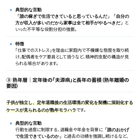
典型的な言動
「誰の稼ぎで生活できていると思っているんだ」「自分の
と
方が収入が多いのだから家事は全て相手がやるべきだ」
いった不平等な役割分担の強要。
特徴
「仕事でのストレス」を理由に家庭内で不機嫌な態度を取り続
け、配偶者をケア要員として扱うなど、精神的支配の構造が見
られる場合があります。
③ 熟年層｜定年後の「夫源病」と長年の蓄積（熟年離婚の
要因）
子供が独立し、定年退職後の生活環境の変化を契機に深刻化する
です。
ケースが見られるのが熟年モラハラ
典型的な言動
行動を過度に制限する、退職金や年金を背景に
「誰のおかげ
と過去の功績を強調し続けるなど、
で生活できているのか」