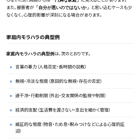
「円満な家庭」
また、被害者が
と思い込むケースも少
「自分が悪いのではないか」
なくなく、心理的影響が深刻になる場合があります。
家庭内モラハラの典型例
は、次のとおりです。
家庭内モラハラの典型例
言葉の暴力（人格否定・長時間の説教）
無視・冷淡な態度（意図的な無視・存在の否定）
過干渉・行動制限（外出・交友関係の監視や制限）
経済的支配（生活費を渡さない・支出を細かく管理）
威圧的な態度（物音・ため息・睨みつけなどによる心理的圧
迫）