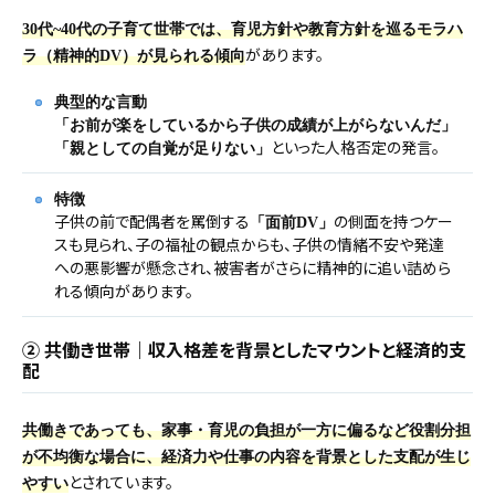
30代~40代の子育て世帯では、育児方針や教育方針を巡るモラハ
があります。
ラ（精神的DV）が見られる傾向
典型的な言動
「お前が楽をしているから子供の成績が上がらないんだ」
といった人格否定の発言。
「親としての自覚が足りない」
特徴
子供の前で配偶者を罵倒する
の側面を持つケー
「面前DV」
スも見られ、子の福祉の観点からも、子供の情緒不安や発達
への悪影響が懸念され、被害者がさらに精神的に追い詰めら
れる傾向があります。
② 共働き世帯｜収入格差を背景としたマウントと経済的支
配
共働きであっても、家事・育児の負担が一方に偏るなど役割分担
が不均衡な場合に、経済力や仕事の内容を背景とした支配が生じ
とされています。
やすい