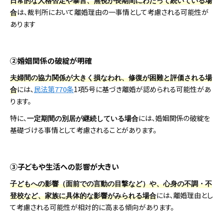
日常的な人格否定や暴言、無視が長期間にわたって続いている場
は、裁判所において離婚理由の一事情として考慮される可能性が
合
あります
②婚姻関係の破綻が明確
夫婦間の協力関係が大きく損なわれ、修復が困難と評価される場
には、
民法第770条
1項5号に基づき離婚が認められる可能性があ
合
ります。
特に、
には、婚姻関係の破綻を
一定期間の別居が継続している場合
基礎づける事情として考慮されることがあります。
③子どもや生活への影響が大きい
子どもへの影響（面前での言動の目撃など）や、心身の不調・不
には、離婚理由とし
登校など、家族に具体的な影響がみられる場合
て考慮される可能性が相対的に高まる傾向があります。