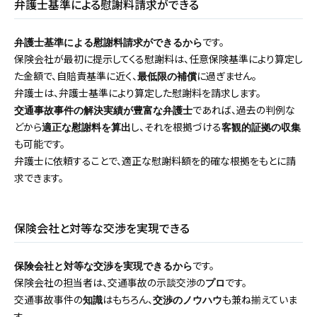
弁護士基準による慰謝料請求ができる
です。
弁護士基準による慰謝料請求ができるから
保険会社が最初に提示してくる慰謝料は、任意保険基準により算定し
た金額で、自賠責基準に近く、
に過ぎません。
最低限の補償
弁護士は、弁護士基準により算定した慰謝料を請求します。
であれば、過去の判例な
交通事故事件の解決実績が豊富な弁護士
どから
し、それを根拠づける
適正な慰謝料を算出
客観的証拠の収集
も可能です。
弁護士に依頼することで、適正な慰謝料額を的確な根拠をもとに請
求できます。
保険会社と対等な交渉を実現できる
です。
保険会社と対等な交渉を実現できるから
保険会社の担当者は、交通事故の示談交渉の
です。
プロ
交通事故事件の
はもちろん、
も兼ね揃えていま
知識
交渉のノウハウ
す。