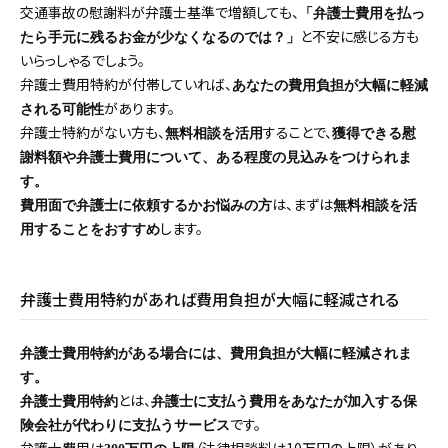
交通事故の慰謝料が弁護士基準で増額しても、
「弁護士費用を払っ
と不安に感じる方も
たら手元に残るお金が少なくなるのでは？」
いらっしゃるでしょう。
弁護士費用特約が付帯していれば、
あなたの費用負担が大幅に軽減
があります。
される可能性
弁護士特約がない方も、
することで、
無料相談を活用
獲得できる慰
謝料額や弁護士費用について、ある程度の見込みをつけられま
す。
は、まずは
費用面で弁護士に依頼するかお悩みの方
無料相談を活
します。
用することをおすすめ
弁護士費用特約があれば費用負担が大幅に軽減される
弁護士費用特約がある場合には、費用負担が大幅に軽減されま
す。
とは、
弁護士費用特約
弁護士に支払う費用をあなたが加入する保
です。
険会社が代わりに支払うサービス
弁護士費用は
（法律相談料は10万円の上限）があり