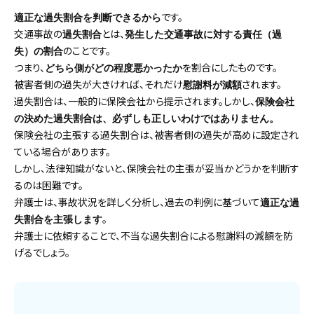
です。
適正な過失割合を判断できるから
交通事故の
とは、
過失割合
発生した交通事故に対する責任（過
のことです。
失）の割合
つまり、
を割合にしたものです。
どちら側がどの程度悪かったか
被害者側の過失が大きければ、それだけ
されます。
慰謝料が減額
過失割合は、一般的に保険会社から提示されます。しかし、
保険会社
の決めた過失割合は、必ずしも正しいわけではありません。
保険会社の主張する過失割合は、被害者側の過失が高めに設定され
ている場合があります。
しかし、法律知識がないと、保険会社の主張が妥当かどうかを判断す
るのは困難です。
弁護士は、事故状況を詳しく分析し、過去の判例に基づいて
適正な過
。
失割合を主張します
弁護士に依頼することで、不当な過失割合による慰謝料の減額を防
げるでしょう。