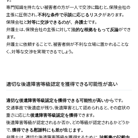
専門知識を持たない被害者の方が一人で交渉に臨むと、保険会社の
主張に圧倒され、
があります。
不利な条件で示談に応じるリスク
保険会社と
です。
対等に交渉できるのが、弁護士
弁護士は、保険会社の主張に対して
ができ
法的な根拠をもって反論
ます。
弁護士に依頼することで、被害者側が不利な立場に置かれることな
く、対等な交渉を実現できるでしょう。
適切な後遺障害等級認定を獲得できる可能性が高い
です。
適切な後遺障害等級認定を獲得できる可能性が高いから
交通事故で後遺症が残り、後遺障害として認められると、その症状の
重さに応じた
できます。
後遺障害等級認定を獲得
後遺障害等級が認定されるか否か、どの等級が認定されるかどうか
で、
獲得できる慰謝料にも差が生じます。
弁護士は、適切な後遺障害等級を獲得するために、
診断書の記載内