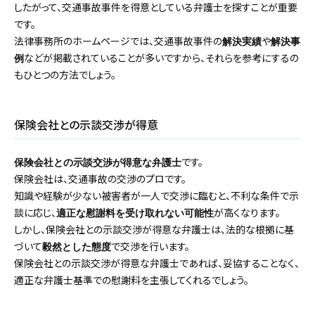
したがって、交通事故事件を得意としている弁護士を探すことが重要
です。
法律事務所のホームページでは、交通事故事件の
や
解決実績
解決事
などが掲載されていることが多いですから、それらを参考にするの
例
もひとつの方法でしょう。
保険会社との示談交渉が得意
です。
保険会社との示談交渉が得意な弁護士
保険会社は、交通事故の交渉のプロです。
知識や経験が少ない被害者が一人で交渉に臨むと、不利な条件で示
談に応じ、
が高くなります。
適正な慰謝料を受け取れない可能性
しかし、保険会社との示談交渉が得意な弁護士は、法的な根拠に基
づいて
で交渉を行います。
毅然とした態度
保険会社との示談交渉が得意な弁護士であれば、妥協することなく、
適正な弁護士基準での慰謝料を主張してくれるでしょう。