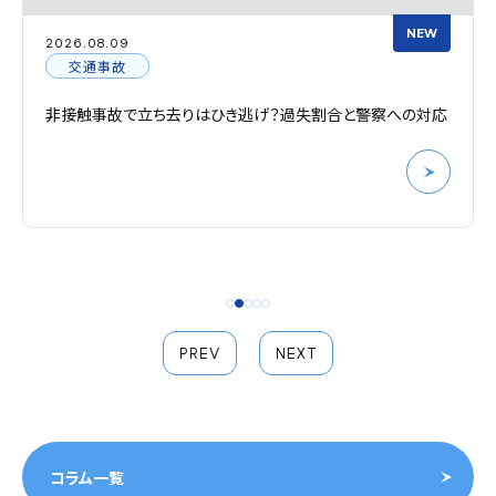
NEW
026.08.09
20
交通事故
非接触事故で立ち去りはひき逃げ？過失割合と警察への対応
自
告
PREV
NEXT
コラム一覧