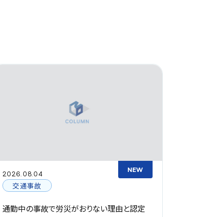
NEW
2026.08.04
2026.08
交通事故
過失
通勤中の事故で労災がおりない理由と認定
駐車場事