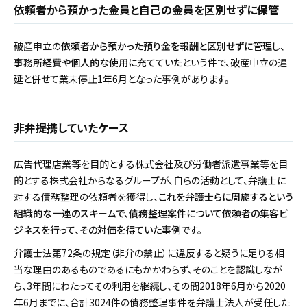
依頼者から預かった金員と自己の金員を区別せずに保管
破産申立の
依頼者から預かった預り金を報酬と区別せずに管理
し、
事務所経費や個人的な使用に充てていた
という件で、破産申立の遅
延と併せて業未停止1年6月となった事例があります。
非弁提携していたケース
広告代理店業等を目的とする株式会社及び労働者派遣事業等を目
的とする株式会社からなるグループが、自らの活動として、弁護士に
対する債務整理の依頼者を獲得し、
これを弁護士らに周旋するという
組織的な一連のスキームで、債務整理案件について依頼者の集客ビ
ジネスを行って、その対価を得ていた事例
です。
弁護士法第72条の規定（非弁の禁止）に違反すると疑うに足りる相
当な理由のあるものであるにもかかわらず、そのことを認識しなが
ら、3年間にわたってその利用を継続し、その間2018年6月から2020
年6月までに、合計3024件の債務整理事件を弁護士法人が受任した