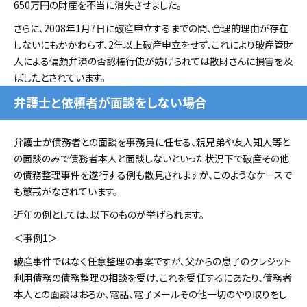
650万円の財産を不当に消失させました。
さらに、2008年1月7日に破産申立するまでの間、合理的理由が存在
しないにもかかわらず、2年以上破産申立をせず、これにより破産管財
人による偏頗弁済の否認権行使が妨げられては散財さんに損害を及
ぼしたとされています。
弁護士と依頼者が面談をしない場合
弁護士が債務者との面談を事務員に任せる、親兄弟や友人知人等と
の面談のみで債務者本人と面談しないといった状況下で破産その他
の債務整理事件を遂行する例も散見されますが、このようなケースで
も懲戒がなされています。
近年の例としては、以下のものが挙げられます。
＜事例1＞
破産事件ではなく任意整理の事案ですが、父からの息子のクレジット
利用債務の債務整理の相談を受け、これを受任するにあたり、債務者
本人との面談はおろか、電話、電子メールその他一切のやり取りをし