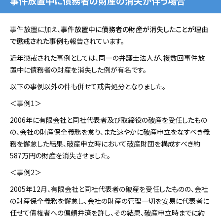
事件放置中に債務者の財産の消失が伴う場合
事件放置に加え、
事件放置中に債務者の財産が消失したことが理由
で懲戒された事例
も報告されています。
近年懲戒された事例としては、同一の弁護士法人が、複数回事件放
置中に債務者の財産を消失した例が有名です。
以下の事例以外の件も併せて戒告処分となりました。
＜事例1＞
2006年に有限会社と同社代表者及び取締役の破産を受任したもの
の、会社の財産保全義務を怠り、また速やかに破産申立をなすべき義
務を懈怠した結果、破産申立時において破産財団を構成すべき約
587万円の財産を消失させました。
＜事例2＞
2005年12月、有限会社と同社代表者の破産を受任したものの、会社
の財産保全義務を懈怠し、会社の財産の管理一切を安易に代表者に
任せて債権者への偏頗弁済を許し、その結果、破産申立時までに約