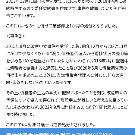
2013年12月に自己破産を受任したにもかかわらず2018年4月に契
約解除するまで委任契約書を作成せず、事件を放置していた例が報
告されています。
この件は、他の件も併せて業務停止1か月の処分となりました。
＜事例2＞
2015年9月に破産申立事件を受任した後、同年12月から2022年1月
にかけて少なくとも7回に渡り、債権者代理人から進捗状況の説明等
を求めるFAXを送信されていたにもかかわらず、2018年2月に翌週中
に債務者と協議すると返答したこと及び2020年5月に債権調査票の
再提出を求めたこと以外に、当該債権者代理人に対して、何らの連
絡・応答もしなかったという事例です。
その上、債権者の生活の本拠が他県に移ったことを知り、破産申立の
準備について協力を得られず、破産申立が難しいと考えるに至ってい
たにもかかわらず、2022年9月に辞任するまで約7年間代理人にとど
まり続けました。
この件では、対象弁護士は戒告処分とされました。