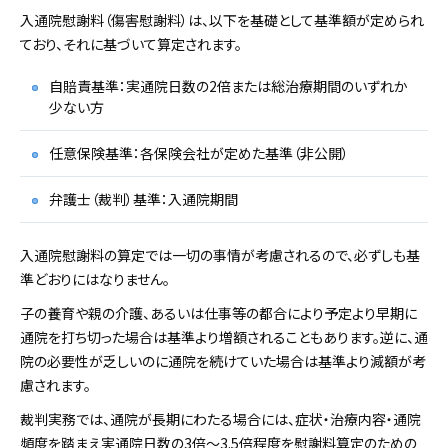
入通院慰謝料（傷害慰謝料）は、以下を基礎として基準額が定められ
ており、それに基づいて算定されます。
自賠責基準：実通院日数の2倍または総治療期間のいずれか
少ない方
任意保険基準：各保険会社が定めた基準（非公開）
弁護士（裁判）基準：入通院期間
入通院慰謝料の算定では一切の事情が考慮されるので、必ずしも基
準どおりにはなりません。
子の養育や親の介護、あるいは仕事等の都合により予定より早期に
通院を打ち切った場合は基準より増額されることもあります。逆に、通
院の必要性が乏しいのに通院を続けていた場合は基準より減額が考
慮されます。
裁判実務では、通院が長期にわたる場合には、症状・治療内容・通院
頻度を踏まえ実通院日数の3倍～3.5倍程度を慰謝料算定のための