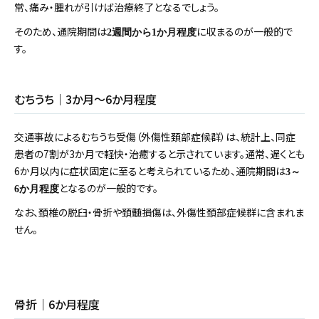
常、痛み・腫れが引けば治療終了となるでしょう。
そのため、通院期間は
に収まるのが一般的で
2週間から1か月程度
す。
むちうち｜3か月～6か月程度
交通事故によるむちうち受傷（外傷性頚部症候群）は、統計上、同症
患者の7割が3か月で軽快・治癒すると示されています。通常、遅くとも
6か月以内に症状固定に至ると考えられているため、通院期間は
3～
となるのが一般的です。
6か月程度
なお、頚椎の脱臼・骨折や頚髄損傷は、外傷性頚部症候群に含まれま
せん。
骨折｜6か月程度