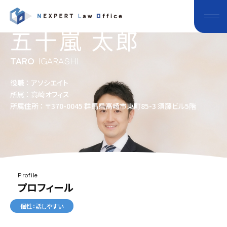
五十嵐 太郎
TARO
IGARASHI
役職 ： アソシエイト
所属 ： 高崎オフィス
所属住所 ： 〒370-0045 群馬県高崎市東町85-3 須藤ビル5階
Profile
プロフィール
個性：話しやすい