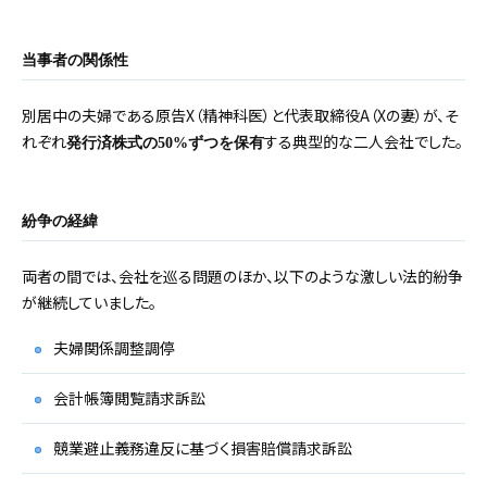
当事者の関係性
別居中の夫婦である原告X（精神科医）と代表取締役A（Xの妻）が、そ
れぞれ
する典型的な二人会社でした。
発行済株式の50%ずつを保有
紛争の経緯
両者の間では、会社を巡る問題のほか、以下のような激しい法的紛争
が継続していました。
夫婦関係調整調停
会計帳簿閲覧請求訴訟
競業避止義務違反に基づく損害賠償請求訴訟