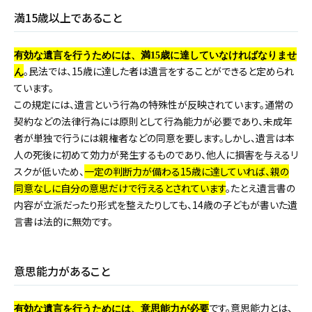
満15歳以上であること
有効な遺言を行うためには、満15歳に達していなければなりませ
。民法では、15歳に達した者は遺言をすることができると定められ
ん
ています。
この規定には、遺言という行為の特殊性が反映されています。通常の
契約などの法律行為には原則として行為能力が必要であり、未成年
者が単独で行うには親権者などの同意を要します。しかし、遺言は本
人の死後に初めて効力が発生するものであり、他人に損害を与えるリ
スクが低いため、
一定の判断力が備わる15歳に達していれば、親の
同意なしに自分の意思だけで行えるとされています
。たとえ遺言書の
内容が立派だったり形式を整えたりしても、14歳の子どもが書いた遺
言書は法的に無効です。
意思能力があること
です。意思能力とは、
有効な遺言を行うためには、意思能力が必要