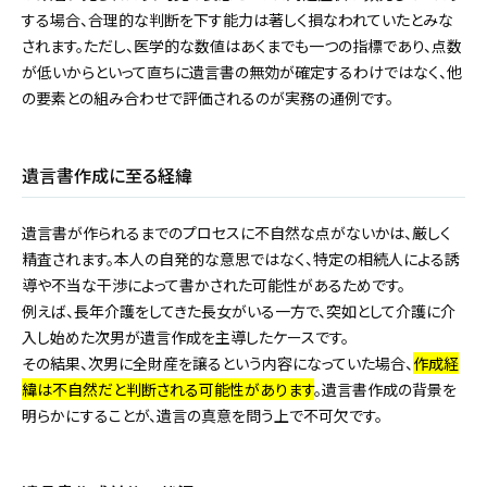
する場合、合理的な判断を下す能力は著しく損なわれていたとみな
されます。ただし、医学的な数値はあくまでも一つの指標であり、点数
が低いからといって直ちに遺言書の無効が確定するわけではなく、他
の要素との組み合わせで評価されるのが実務の通例です。
遺言書作成に至る経緯
遺言書が作られるまでのプロセスに不自然な点がないかは、厳しく
精査されます。本人の自発的な意思ではなく、特定の相続人による誘
導や不当な干渉によって書かされた可能性があるためです。
例えば、長年介護をしてきた長女がいる一方で、突如として介護に介
入し始めた次男が遺言作成を主導したケースです。
その結果、次男に全財産を譲るという内容になっていた場合、
作成経
緯は不自然だと判断される可能性があります
。遺言書作成の背景を
明らかにすることが、遺言の真意を問う上で不可欠です。