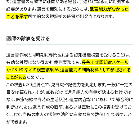
た）遺言書の有効性に疑問がある場合、手遅れになる前に対処する
必要があります。遺言を無効にするためには、
遺言能力がなかった
医学的な客観証拠の確保が出発点となります。
ことを示す
医師の診察を受ける
遺言書作成と同時期に専門医による認知機能検査を受けることは、
有効な対策になり得ます。裁判実務でも、
長谷川式認知症スケール
（HDS-R）などの検査結果が、遺言能力の判断材料として参照される
ことがある
ためです。
この検査は30点満点で、見当識や記憶力を測定します。一般に一定の
目安は語られますが、点数だけで遺言能力の有無が決まるわけでは
なく、医療記録や当時の生活状況、遺言内容などとあわせて総合的に
判断されます。遺言作成の直前、あるいは直後にこの検査を受けてお
くことで、当時の本人の状態を法的に有効な形で数値化して残すこと
ができます。