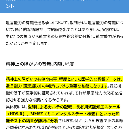
ント
遺言能力の有無を巡る争いにおいて、裁判所は、遺言能力の有無につ
いて、断片的な情報だけで結論を出すことはありません。実務では、
主に4つの視点から遺言者の状態を総合的に分析し、遺言能力があっ
たかどうかを判定します。
精神上の障がいの有無、内容、程度
精神上の障がいの有無や内容、程度といった医学的な客観データは、
遺言能力（意思能力）の判断における重要な基盤になります
。認知機
能の低下が医学的に証明されていれば、それが意思能力の欠如を推
認させる強力な根拠となるからです。
具体的には、
医師によるカルテの記載、長谷川式認知症スケール
（HDS-R）、MMSE（ミニメンタルステート検査）といった知
されます。例えば、MRI検査で脳の萎縮
能テストの結果が詳細に分析
が顕著に見られたり、幻覚や妄想といった周辺症状が頻発していたり