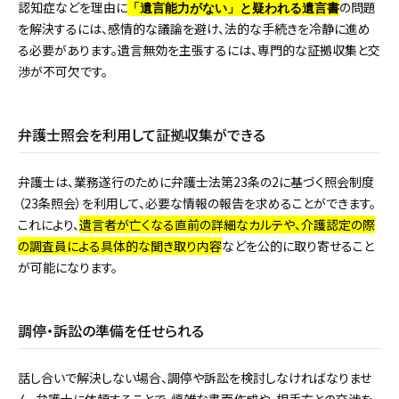
認知症などを理由に
の問題
「遺言能力がない」と疑われる遺言書
を解決するには、感情的な議論を避け、法的な手続きを冷静に進め
る必要があります。遺言無効を主張するには、専門的な証拠収集と交
渉が不可欠です。
弁護士照会を利用して証拠収集ができる
弁護士は、業務遂行のために弁護士法第23条の2に基づく照会制度
（23条照会）を利用して、必要な情報の報告を求めることができます。
これにより、
遺言者が亡くなる直前の詳細なカルテや、介護認定の際
の調査員による具体的な聞き取り内容
などを公的に取り寄せること
が可能になります。
調停・訴訟の準備を任せられる
話し合いで解決しない場合、調停や訴訟を検討しなければなりませ
ん。弁護士に依頼することで、煩雑な書面作成や、相手方との交渉を