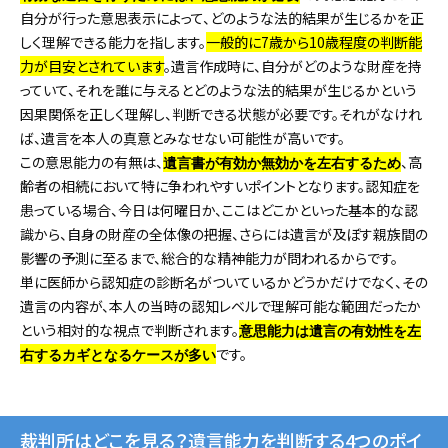
自分が行った意思表示によって、どのような法的結果が生じるかを正
しく理解できる能力を指します。
一般的に7歳から10歳程度の判断能
力が目安とされています
。遺言作成時に、自分がどのような財産を持
っていて、それを誰に与えるとどのような法的結果が生じるかという
因果関係を正しく理解し、判断できる状態が必要です。それがなけれ
ば、遺言を本人の真意とみなせない可能性が高いです。
この意思能力の有無は、
、高
遺言書が有効か無効かを左右するため
齢者の相続において特に争われやすいポイントとなります。認知症を
患っている場合、今日は何曜日か、ここはどこかといった基本的な認
識から、自身の財産の全体像の把握、さらには遺言が及ぼす親族間の
影響の予測に至るまで、総合的な精神能力が問われるからです。
単に医師から認知症の診断名がついているかどうかだけでなく、その
遺言の内容が、本人の当時の認知レベルで理解可能な範囲だったか
という相対的な視点で判断されます。
意思能力は遺言の有効性を左
です。
右するカギとなるケースが多い
裁判所はどこを見る？遺言能力を判断する4つのポイ