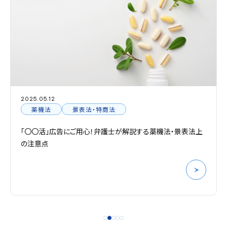
2025.05.12
薬機法
景表法・特商法
「〇〇活」広告にご用心！弁護士が解説する薬機法・景表法上
の注意点