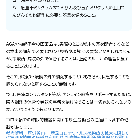
ロ 冷暗所を設けること。
ハ 感量十ミリグラムのてんびん及び五百ミリグラムの上皿て
んびんその他調剤に必要な器具を備えること。
AGAや勃起不全の医薬品は、実際のところ粉末の薬を配合するなど
の本来の調剤で必要とされる技術や環境は必要ないかもしれません
が、診療所・病院の外で保管することは、上記のルールの趣旨に反す
ることになります。
そこで、診療所・病院の外で調剤することはもちろん、保管することも
認められないと解することが無難です。
では、医療コンサルタント等が、オンライン診療をサポートするために、
院内調剤の保管や発送の事務を請け負うことは一切認められないの
か、というとそうでもありません。
コロナ禍での時限的措置に関する厚生労働省の通達には以下の記
載があります。
参考資料｜厚労省HP 新型コロナウイルス感染症の拡大に際して
の電話や情報通信機器を用いた診療等の時限的・特例的な取扱いに