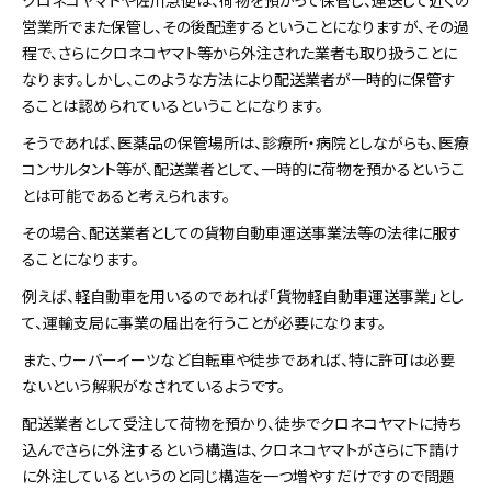
クロネコヤマトや佐川急便は、荷物を預かって保管し、運送して近くの
営業所でまた保管し、その後配達するということになりますが、その過
程で、さらにクロネコヤマト等から外注された業者も取り扱うことに
なります。しかし、このような方法により配送業者が一時的に保管す
ることは認められているということになります。
そうであれば、医薬品の保管場所は、診療所・病院としながらも、医療
コンサルタント等が、配送業者として、一時的に荷物を預かるというこ
とは可能であると考えられます。
その場合、配送業者としての貨物自動車運送事業法等の法律に服す
ることになります。
例えば、軽自動車を用いるのであれば「貨物軽自動車運送事業」とし
て、運輸支局に事業の届出を行うことが必要になります。
また、ウーバーイーツなど自転車や徒歩であれば、特に許可は必要
ないという解釈がなされているようです。
配送業者として受注して荷物を預かり、徒歩でクロネコヤマトに持ち
込んでさらに外注するという構造は、クロネコヤマトがさらに下請け
に外注しているというのと同じ構造を一つ増やすだけですので問題