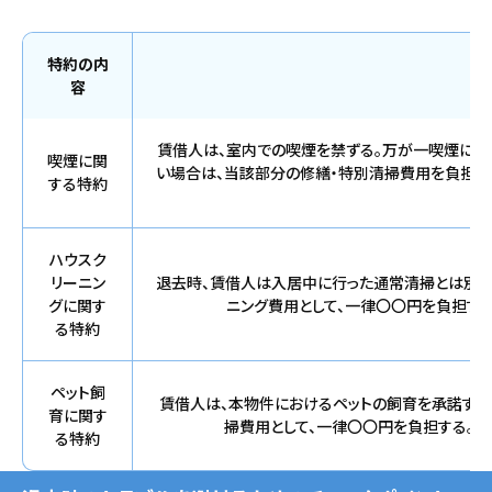
特約の内
容
賃借人は、室内での喫煙を禁ずる。万が一喫煙によ
喫煙に関
い場合は、当該部分の修繕・特別清掃費用を負担す
する特約
ハウスク
リーニン
退去時、賃借人は入居中に行った通常清掃とは別に
グに関す
ニング費用として、一律〇〇円を負担する
る特約
ペット飼
賃借人は、本物件におけるペットの飼育を承諾する
育に関す
掃費用として、一律〇〇円を負担する。 
る特約