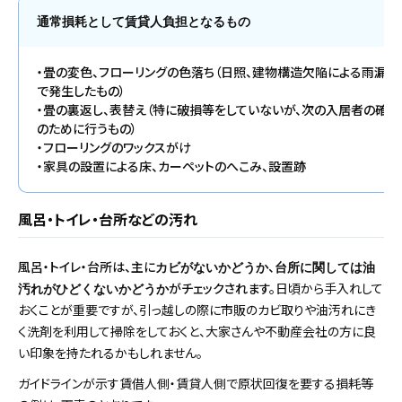
通常損耗として賃貸人負担となるもの
・畳の変色、フローリングの色落ち（日照、建物構造欠陥による雨漏り
で発生したもの）
・畳の裏返し、表替え（特に破損等をしていないが、次の入居者の確保
のために行うもの）
・フローリングのワックスがけ
・家具の設置による床、カーペットのへこみ、設置跡
風呂・トイレ・台所などの汚れ
風呂・トイレ・台所は、主に
、
カビがないかどうか
台所に関しては油
がチェックされます。
日頃から手入れして
汚れがひどくないかどうか
おくことが重要ですが、引っ越しの際に市販のカビ取りや油汚れにき
く洗剤を利用して掃除をしておくと、大家さんや不動産会社の方に良
い印象を持たれるかもしれません。
ガイドラインが示す賃借人側・賃貸人側で原状回復を要する損耗等