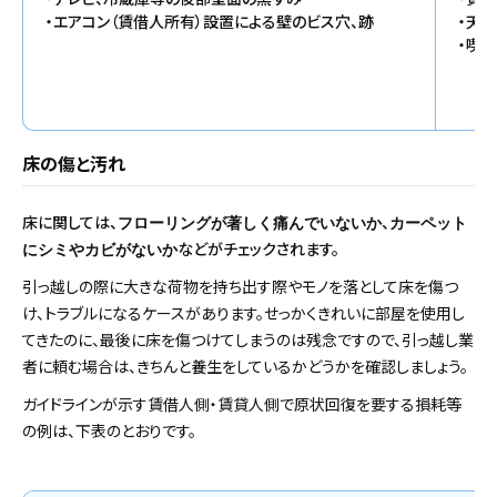
・エアコン（賃借人所有）設置による壁のビス穴、跡
・天
・喫
床の傷と汚れ
床に関しては、
、
フローリングが著しく痛んでいないか
カーペット
などがチェックされます。
にシミやカビがないか
引っ越しの際に大きな荷物を持ち出す際やモノを落として床を傷つ
け、トラブルになるケースがあります。せっかくきれいに部屋を使用し
てきたのに、最後に床を傷つけてしまうのは残念ですので、引っ越し業
者に頼む場合は、きちんと養生をしているかどうかを確認しましょう。
ガイドラインが示す賃借人側・賃貸人側で原状回復を要する損耗等
の例は、下表のとおりです。