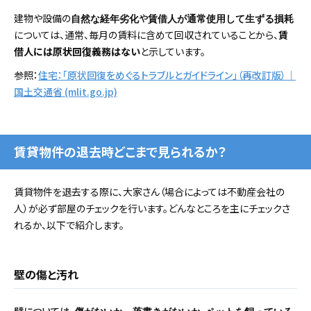
建物や設備の
や
自然な経年劣化
賃借人が通常使用して生ずる損耗
については、通常、毎月の賃料に含めて回収されていることから、
賃
借人には原状回復義務はない
と示しています。
参照：
住宅：「原状回復をめぐるトラブルとガイドライン」（再改訂版）｜
国土交通省 (mlit.go.jp)
賃貸物件の退去時どこまで見られるか？
賃貸物件を退去する際に、大家さん（場合によっては不動産会社の
人）が必ず部屋のチェックを行います。どんなところを主にチェックさ
れるか、以下で紹介します。
壁の傷と汚れ
壁については、
、