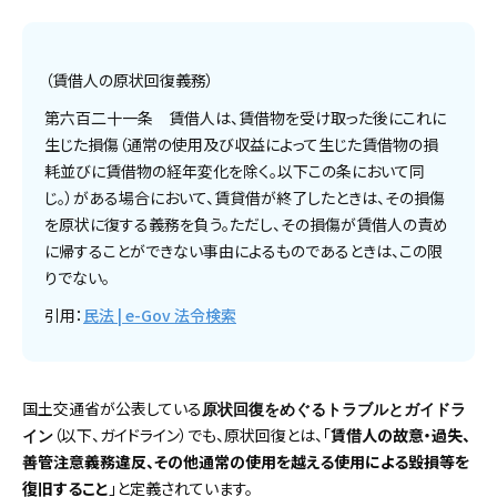
（賃借人の原状回復義務）
第六百二十一条 賃借人は、賃借物を受け取った後にこれに
生じた損傷（通常の使用及び収益によって生じた賃借物の損
耗並びに賃借物の経年変化を除く。以下この条において同
じ。）がある場合において、賃貸借が終了したときは、その損傷
を原状に復する義務を負う。ただし、その損傷が賃借人の責め
に帰することができない事由によるものであるときは、この限
りでない。
引用：
民法 | e-Gov 法令検索
国土交通省が公表している
原状回復をめぐるトラブルとガイドラ
（以下、ガイドライン）でも、原状回復とは、「
賃借人の故意・過失、
イン
善管注意義務違反、その他通常の使用を越える使用による毀損等を
復旧すること
」と定義されています。