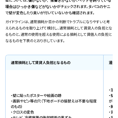
傷がないか、落書きがないか
ペットを飼っている
がチェックされます。
場合はひっかき傷などがないか
タバコのヤニ
で壁が変色したり臭いが付いていないかも確認されます。
ガイドラインは、通常損耗か否かの判断でトラブルになりやすいと考
えられるものを取り上げて検討し、通常損耗として賃貸人の負担とな
るものと、通常の使用を超える使用による損耗として賃借人の負担と
なるものを下表のとおり示しています。
通常損耗として賃貸人負担となるもの
通常
・落
・壁に貼ったポスターや絵画の跡
・壁
・画鋲やピン等の穴（下地ボードの張替えは不要な程度
が必
のもの）
・飼
・クロスの変色
・賃
・テレビ、冷蔵庫等の後部壁面の黒ずみ
・賃