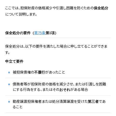
ここでは、担保財産の価格減少や引渡し困難を防ぐための
保全処分
について説明します。
第75条
保全処分の要件（
第1項）
保全処分は、以下の要件を満たした場合に申し立てることができま
す。
申立て要件
被担保債権の
があったこと
不履行
債務者等が担保財産の価格を減少させ、または引渡しを困難
にする行為をする、またはその
がある場合
おそれ
動産譲渡担保権者または処分清算譲渡を受けた
であ
第三者
ること