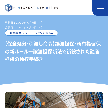
更新日：2025年10月9日 (木)
公開日：2025年10月9日 (木)
資金調達・デューデリジェンス・M&A
【保全処分・引渡し命令】譲渡担保・所有権留保
の新ルール―譲渡担保新法で新設された動産
担保の独行手続き