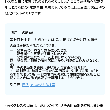
レスを理由に離婚は認められるのでしょうか。ここで裁判所へ離婚を
申し立てる際の「離婚事由」を振り返ってみましょう。民法770条1項の
規定は以下のとおりです。
（裁判上の離婚）
第七百七十条 夫婦の一方は、次に掲げる場合に限り、離婚
の訴えを提起することができる。
一 配偶者に不貞な行為があったとき。
二 配偶者から悪意で遺棄されたとき。
三 配偶者の生死が三年以上明らかでないとき。
四 配偶者が強度の精神病にかかり、回復の見込みがないと
き。
五 その他婚姻を継続し難い重大な事由があるとき。
２ 裁判所は、前項第一号から第四号までに掲げる事由があ
る場合であっても、一切の事情を考慮して婚姻の継続を相当と
認めるときは、離婚の請求を棄却することができる。
引用元：
民法 | e-Gov法令検索
セックスレスの問題は上記5つの中では「
その他婚姻を継続し難い重