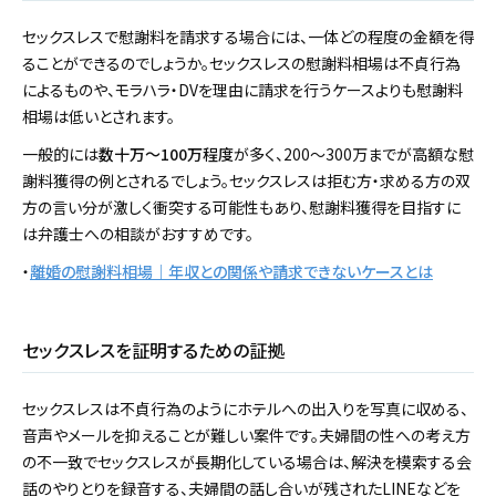
セックスレスで慰謝料を請求する場合には、一体どの程度の金額を得
ることができるのでしょうか。セックスレスの慰謝料相場は不貞行為
によるものや、モラハラ・DVを理由に請求を行うケースよりも慰謝料
相場は低いとされます。
一般的には
数十万～100万程度
が多く、200～300万までが高額な慰
謝料獲得の例とされるでしょう。セックスレスは拒む方・求める方の双
方の言い分が激しく衝突する可能性もあり、慰謝料獲得を目指すに
は弁護士への相談がおすすめです。
・
離婚の慰謝料相場｜年収との関係や請求できないケースとは
セックスレスを証明するための証拠
セックスレスは不貞行為のようにホテルへの出入りを写真に収める、
音声やメールを抑えることが難しい案件です。夫婦間の性への考え方
の不一致でセックスレスが長期化している場合は、解決を模索する会
話のやりとりを録音する、夫婦間の話し合いが残されたLINEなどを