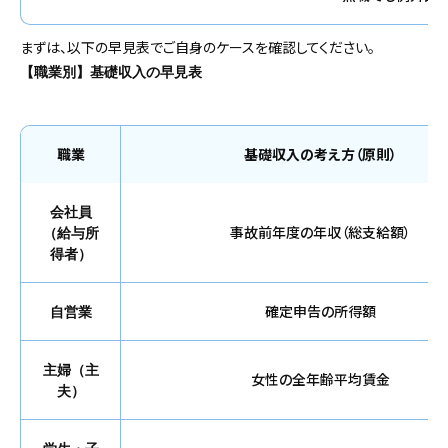
まずは、以下の早見表でご自身のケースを確認してください。
【職業別】基礎収入の早見表
職業
基礎収入の考え方（原則）
会社員
事故前年度の年収（総支給額）
（給与所
得者）
確定申告の所得額
自営業
主婦（主
女性の全年齢平均賃金
夫）