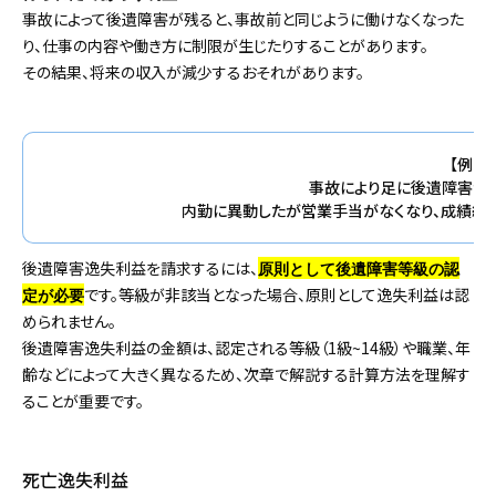
事故によって後遺障害が残ると、事故前と同じように働けなくなった
り、仕事の内容や働き方に制限が生じたりすることがあります。
その結果、将来の収入が減少するおそれがあります。
【例：
事故により足に後遺障害が残
内勤に異動したが営業手当がなくなり、成績給も
後遺障害逸失利益を請求するには、
原則として後遺障害等級の認
です。等級が非該当となった場合、原則として逸失利益は認
定が必要
められません。
後遺障害逸失利益の金額は、認定される等級（1級~14級）や職業、年
齢などによって大きく異なるため、次章で解説する計算方法を理解す
ることが重要です。
死亡逸失利益