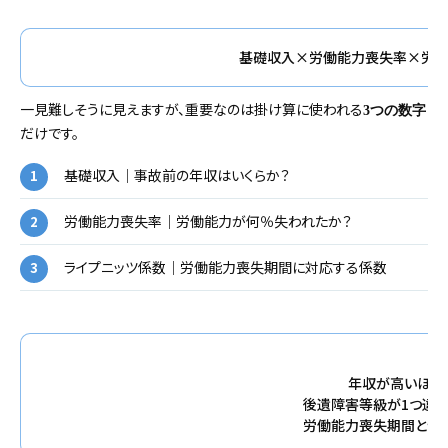
基礎収入×労働能力喪失率×労働
一見難しそうに見えますが、重要なのは掛け算に使われる
3つの数字
だけです。
基礎収入｜事故前の年収はいくらか？
労働能力喪失率｜労働能力が何％失われたか？
ライプニッツ係数｜労働能力喪失期間に対応する係数
【
年収が高いほど
後遺障害等級が1つ違
労働能力喪失期間とラ