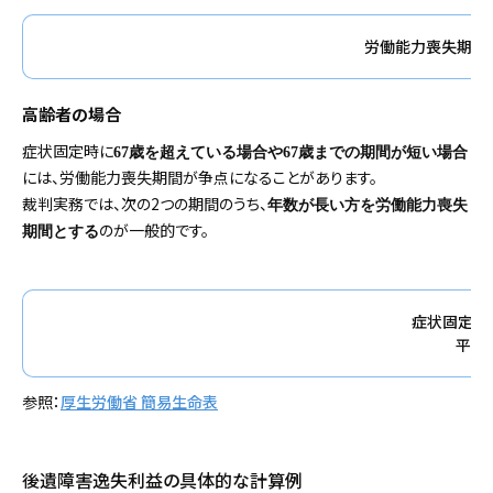
労働能力喪失期間＝
高齢者の場合
症状固定時に
67歳を超えている場合や67歳までの期間が短い場合
には、労働能力喪失期間が争点になることがあります。
裁判実務では、次の2つの期間のうち、
年数が長い方を労働能力喪失
のが一般的です。
期間とする
症状固定日
平均
参照：
厚生労働省 簡易生命表
後遺障害逸失利益の具体的な計算例