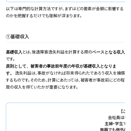
以下は専門的な計算方法ですが、まずはどの要素が金額に影響する
のかを把握するだけでも理解が深まります。
①基礎収入
とは、後遺障害逸失利益を計算する際の
基礎収入
ベースとなる収入
です。
原則として、被害者の事故前年度の年収が基礎収入となりま
逸失利益は、事故がなければ将来得られたであろう収入を補償
す。
するものです。そのため、計算にあたっては、被害者が事故前にどの程
度の収入を得ていたかが重要になります。
【この
会社員は手
主婦・学生で
無職でも例外的