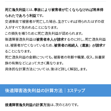
とは、
死亡逸失利益
事故により被害者が亡くならなければ将来得
です。
られたであろう利益
交通事故で被害者が死亡した場合、生きていれば得られたはずの収
入がすべて失われることになります。
この損失を補うために死亡逸失利益が認められます。
後遺障害逸失利益は
するのに対し、死亡逸失利益
被害者本人が請求
は、被害者が亡くなっているため、
す
被害者の相続人（遺族）が請求
ることになります。
死亡逸失利益の金額についても、被害者の年齢や職業、収入、扶養家
族の有無などによって大きく異なります。
具体的な計算方法については、後ほど詳しく解説します。
後遺障害逸失利益の計算方法｜3ステップ
は、次のとおりです。
後遺障害逸失利益の計算方法