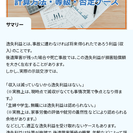
サマリー
逸失利益とは、事故に遭わなければ将来得られたであろう利益（収
入）のことです。
後遺障害が残った場合や死亡事故では、この逸失利益が損害賠償額
を大きく左右することがあります。
しかし、実際の示談交渉では、
「収入は減っていないから逸失利益はない。」
（※実務上は、現時点で減収がなくても事情次第で争点となり得ま
す。）
「主婦や学生、無職には逸失利益は認められない。」
（※実務上は、家事労働の評価や就労の蓋然性などにより認められる
余地があります。）
などとして、適正な逸失利益を受け取れないケースもあります。
逸失利益は計算が複雑で、後遺障害等級や職業、年齢などによって評