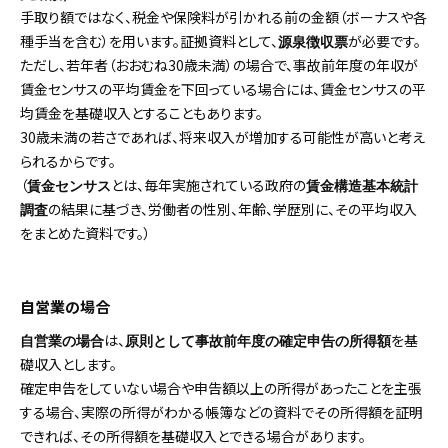
手取り額ではなく、税金や保険料が引かれる前の金額（ボーナスや各
種手当を含む）を用います。証拠資料として、
が必要です。
源泉徴収票
ただし、若年者（おおむね30歳未満）の場合で、事故前年度の年収が
賃金センサスの平均賃金を下回っている場合には、賃金センサスの平
均賃金を基礎収入とすることもあります。
30歳未満の若さであれば、将来収入が増加する可能性が高いと考え
られるからです。
（
とは、毎年実施されている政府の
賃金センサス
賃金構造基本統計
の結果に基づき、労働者の性別、年齢、学歴別に、その平均収入
調査
をまとめた資料です。）
自営業の場合
は、
を基
自営業の場合
原則として事故前年度の確定申告の所得額
礎収入とします。
確定申告をしていない場合や申告額以上の所得があったことを主張
する場合、実際の所得がわかる帳簿などの資料でその所得額を証明
できれば、その所得額を基礎収入とできる場合があります。