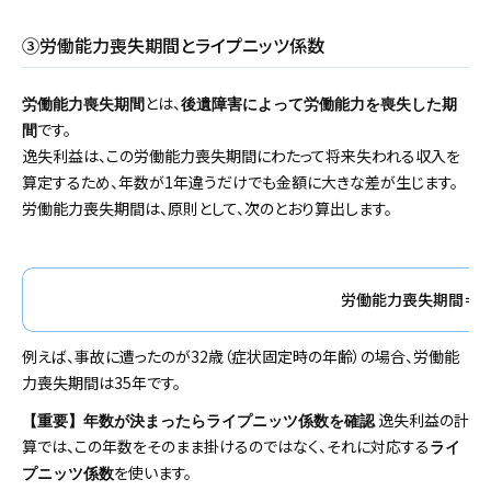
③労働能力喪失期間とライプニッツ係数
とは、
労働能力喪失期間
後遺障害によって労働能力を喪失した期
です。
間
逸失利益は、この労働能力喪失期間にわたって将来失われる収入を
算定するため、年数が1年違うだけでも金額に大きな差が生じます。
労働能力喪失期間は、原則として、次のとおり算出します。
労働能力喪失期間＝症
例えば、事故に遭ったのが32歳（症状固定時の年齢）の場合、労働能
力喪失期間は35年です。
逸失利益の計
【重要】年数が決まったらライプニッツ係数を確認
算では、この年数をそのまま掛けるのではなく、それに対応する
ライ
を使います。
プニッツ係数