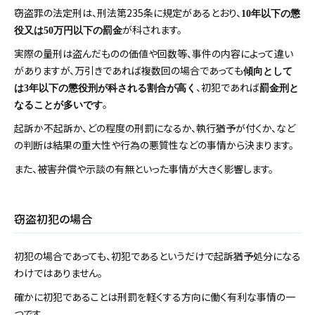
窃盗罪の法定刑は、刑法第235条に規定があるとおり、
10年以下の懲
が科されます。
役又は50万円以下の罰金
実際の量刑は盗んだものの価値や回数等、事件の内容によって違い
がありますが、万引きであれば複数回の場合であっても
傾向として
、初犯であれば
は3年以下の懲役刑が科される割合が高く
罰金刑と
。
なることが多いです
起訴か不起訴か、どの程度の刑罰になるか、執行猶予が付くか、など
の判断は結果の重大性や行為の悪質性などの事情から決まります。
また、被害弁償や示談の有無といった事情が大きく影響します。
窃盗初犯の場合
初犯の場合であっても、初犯であるというだけで起訴猶予処分になる
わけではありません。
確かに初犯であることは刑罰を軽くする方向に働く有利な事情の一
つです。