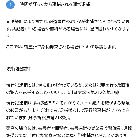
時間が経ってから逮捕される通常逮捕
司法統計によりますと、窃盗事件の3割程が逮捕されるに至っていま
す。共犯者がいる場合や前科がある場合には、逮捕されやすくなりま
す。
ここでは、窃盗罪で身柄拘束される場合について解説します。
現行犯逮捕
現行犯逮捕とは、現に犯罪を行っているか、または犯罪を行った直後
の犯人を逮捕することをいいます（刑事訴訟法第212条第1項）。
現行犯逮捕は、誤認逮捕のおそれがなく、かつ、犯人を確保する緊急
の必要があります。だれでも、逮捕状なしで現行犯逮捕ができるとさ
れています（刑事訴訟法第213条）。
窃盗の場合には、被害者や目撃者、被害店舗の従業員や警備員、通報
を受けて駆け付けた警察官などに現行犯逮捕されることがありま