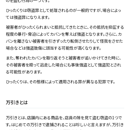
のを盗む行為の一つです。
ひったくりは窃盗罪として処理されるのが一般的ですが、場合によっ
ては強盗罪になりえます。
被害者がひったくられまいと抵抗してきたときに、その抵抗を抑圧する
程度の暴行・脅迫によってカバンを奪えば強盗となります。さらに、カ
バンを離さない被害者を引きずったり転倒させたりして怪我をさせた
場合などは強盗致傷に該当する可能性が高くなります。
また、奪われたカバンを取り返そうと被害者が追いかけてきた時に、
その被害者を殴って逃走した場合にも事後強盗として強盗犯とされ
る可能性があります。
ひったくりは、その態様によって適用される罪が異なる犯罪です。
万引きとは
万引きとは、店舗内にある商品を、店員の隙を見て盗む窃盗の1つで
す。はじめての万引きで逮捕されることは珍しいと言えますが、万引き