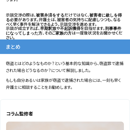
示談交渉の際は、
だけではなく、
被害弁済をする
被害者に赦しを得
必要があります。弁護士は、被害者の気持ちに配慮しつつも、なる
る
べく早く事件を解決できるよう、示談交渉を進めます。
示談が成立すれば、
や
を目指せます。
早期釈放
不起訴獲得
刑事事件
、そのご
は一度後状況をお聞かせくだ
になってしまった方
家族の方
さい。
まとめ
窃盗とはどのようなものか？という基本的な知識から、窃盗罪で逮捕
された場合どうなるのか？について解説しました。
もしも自分あるいは家族が窃盗で逮捕された場合には、一刻も早く
弁護士に相談することをお勧めします。
コラム監修者