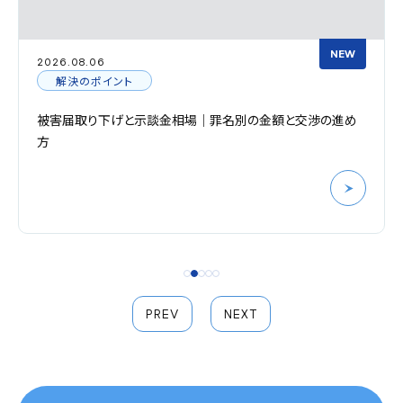
NEW
2026.08.05
刑事事件の基礎知識
金相場｜罪名別の金額と交渉の進め
過失運転致死傷罪の刑罰
や不起訴の可能性を解
PREV
NEXT