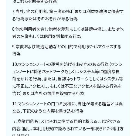
はこれらを助長する行為
7.当社、他の利用者、第三者の権利または利益を違法に侵害す
る行為またはそのおそれがある行為
8.他の利用者を含む他者を差別もしくは誹謗中傷し、または他
者の名誉もしくは信用を毀損する行為
9.宗教および政治活動などの目的で利用またはアクセスする
行為
10.マンションノートの運営を妨げるおそれのある行為（マンシ
ョンノートに係るネットワークもしくはシステム等に過度な負
荷をかける行為、または、当該ネットワークもしくはシステム等
に不正にアクセスし、もしくは不正なアクセスを試みる行為を
含む）または当社の信用を毀損する行為
11.マンションノートの口コミ投稿に、当社が考える趣旨とは異
なる、下記のような内容を書き込む行為
ⅰ.商業目的もしくはそれに準ずる目的と捉えることができる
内容（但し、本利用規約で認められている一部限られた利用方
法は除く）