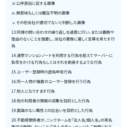
ⅲ.公序良俗に反する画像
ⅳ.無意味もしくは趣旨不明の画像
ⅴ.その他当社が適切でないと判断した画像
13.同様の問い合わせの繰り返しを過度に行い、または義務や
理由のないことを強要し、当社の業務に著しく支障を来たす行
為
14.通常マンションノートを利用する行為を超えてサーバーに
負荷をかける行為もしくはそれを助長するような行為
15.ユーザー登録時の虚偽申告行為
16.同一人物が複数のユーザー登録を行う行為
17.他人になりすます行為
18.他の利用者の情報の収集を目的とした行為
19.面識のない異性との出会いを目的とした行為
20.不動産関係者が、ニックネームを「法人名/個人名」の実名
表記で登録しないこと（「法人の方へ」ページもご参照くださ