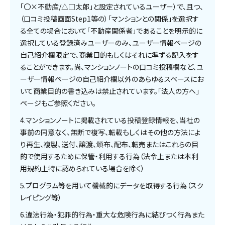
「〇×不動産/△□太郎」と設定されているユーザー）で、且つ、
（口コミ投稿画面Step1等の）「マンションとの関係」を選択す
る全ての場合において「不動産関係者」であることを明示的に
選択している登録済みユーザーのみ、ユーザー情報ページの
自己紹介欄限定で、商業目的もしくはそれに準ずる記入をす
ることができます。尚、マンションノートの口コミ投稿欄など、ユ
ーザー情報ページの自己紹介欄以外のあらゆるスペースにお
いて商業目的の書き込みは禁止されています。「法人の方へ」
ページもご参照ください。
4.マンションノートに掲載されている投稿登録情報を、当社の
事前の同意なく、無断で複写、転載もしくはその他の方法によ
り再生、複製、送付、譲渡、頒布、配布、転売またはこれらの目
的で使用するために保管・利用する行為（法令上または本利
用規約上特に認められている場合を除く）
5.プログラム等を用いて機械的にデータを取得する行為（スク
レイピング等）
6.違法行為・犯罪的行為・重大な危険行為に結びつく行為また