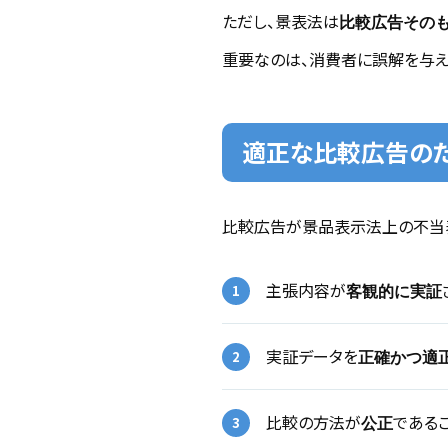
ただし、景表法は
比較広告その
重要なのは、消費者に誤解を与え
適正な比較広告のた
比較広告が景品表示法上の不当
主張内容が
客観的に実証
実証データを
正確かつ適
比較の方法が
である
公正