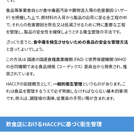
食品等事業者自らが食中毒菌汚染や異物混入等の危害要因（ハザー
ド）を把握した上で、原材料の入荷から製品の出荷に至る全工程の中
で、それらの危害要因を除去又は低減させるために特に重要な工程
を管理し、製品の安全性を確保しようとする衛生管理の手法です。
ざっくり言うと、
食中毒を発生させないための食品の安全な管理方法
と言ってよいでしょう。
この方法は 国連の国連食糧農業機関（FAO）と世界保健機関（WHO）
の合同機関である食品規格 （コーデックス） 委員会から発表され、推
奨されています。
HACCPの前提概念として、
一般的衛生管理
というものがあります。こ
れは食品を管理するうえで必ず実施しなければならない基本的事項
です。例えば、調理場の清掃、従業員の手荒い等が含まれます。
飲食店におけるHACCPに基づく衛生管理