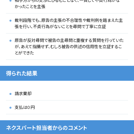
相手方からの交渉にひるむことなく、一貫して不貞行為がな
かったことを主張
裁判段階でも、原告の主張の不合理性や裁判例を踏まえた主
張を行い、不貞行為がないことを尋問で丁寧に立証
原告が反対尋問で被告の主尋問と重複する質問を行っていた
が、あえて指摘せず、むしろ被告の供述の信用性を立証するこ
とができた
得られた結果
請求棄却
支払は０円
ネクスパート担当者からのコメント