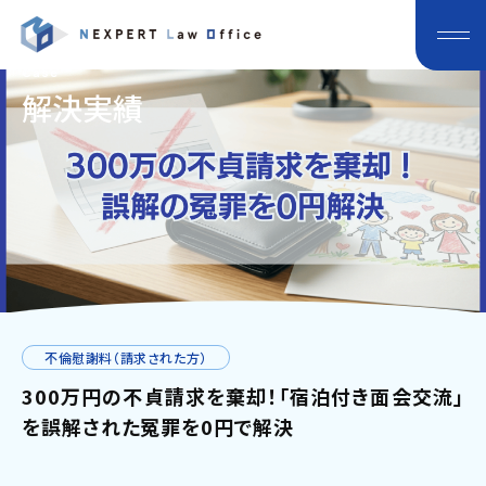
Case
解決実績
不倫慰謝料（請求された方）
300万円の不貞請求を棄却！「宿泊付き面会交流」
を誤解された冤罪を0円で解決