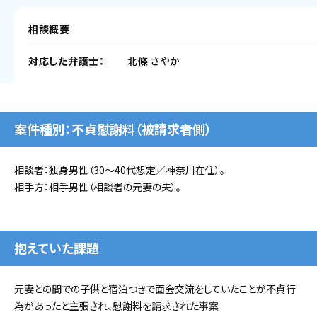
相談概要
対応した弁護士：
北條 さやか
案件種別：不貞慰謝料（被請求者側）
相談者：独身男性（30〜40代想定／神奈川在住）。
相手方：相手男性（相談者の元妻の夫）。
抱えていた課題
元妻との間での子供と宿泊つきで面会交流をしていたことが不貞行
為があったと主張され、慰謝料を請求された事案