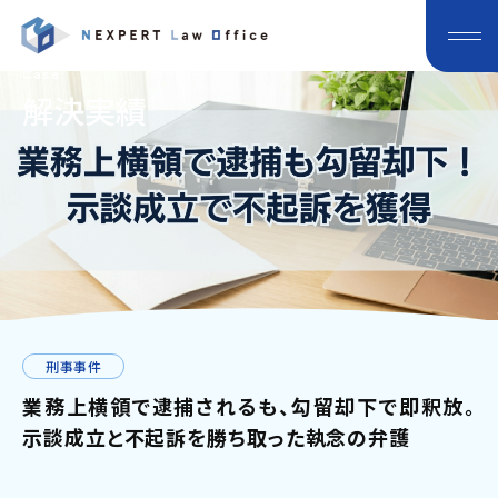
Case
解決実績
刑事事件
業務上横領で逮捕されるも、勾留却下で即釈放。
示談成立と不起訴を勝ち取った執念の弁護