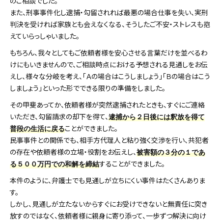
のご相談でした。
また、刑事事件化し逮捕・勾留されれば最悪の場合仕事を失い、実刑
判決を受ければ家族とも会えなくなる、そうしたご不安・ストレスも抱
えていらっしゃいました。
もちろん、我々としてもご依頼者様を安心させる言葉だけを並べるわ
けにもいきませんので、ご相談時点における予想される見通しをお伝
えし、様々な分岐を考え、「Ａの場合はこうしましょう」「Ｂの場合はこう
しましょう」といった形でできる限りの準備をしました。
その甲斐あってか、依頼者様が突然逮捕されたときも、すぐにご連絡
いただき、勾留請求の却下を得て、
逮捕から２日後には釈放を得て
ことができました。
普段の生活に戻る
民事事件との関係でも、相手方代理人と粘り強く交渉を行い、共犯者
の存在や依頼者様の立場・役割をお伝えし、
被害額の３分の１であ
することができました。
る５００万円での和解を締結
本件のように、弁護士でも見通しが立ちにくい事件はたくさんありま
す。
しかし、見通しが立たないからすぐにお受けできないと無責任に突き
放すのではなく、依頼者様に親身に寄り添って、一歩ずつ解決に向け