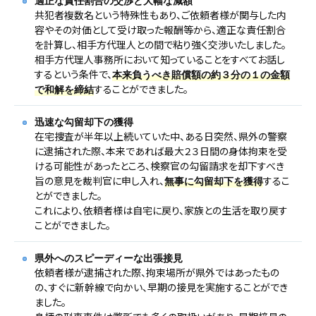
適正な責任割合の交渉と大幅な減額
共犯者複数名という特殊性もあり、ご依頼者様が関与した内
容やその対価として受け取った報酬等から、適正な責任割合
を計算し、相手方代理人との間で粘り強く交渉いたしました。
相手方代理人事務所において知っていることをすべてお話し
するという条件で、
本来負うべき賠償額の約３分の１の金額
することができました。
で和解を締結
迅速な勾留却下の獲得
在宅捜査が半年以上続いていた中、ある日突然、県外の警察
に逮捕された際、本来であれば最大２３日間の身体拘束を受
ける可能性があったところ、検察官の勾留請求を却下すべき
旨の意見を裁判官に申し入れ、
するこ
無事に勾留却下を獲得
とができました。
これにより、依頼者様は自宅に戻り、家族との生活を取り戻す
ことができました。
県外へのスピーディーな出張接見
依頼者様が逮捕された際、拘束場所が県外ではあったもの
の、すぐに新幹線で向かい、早期の接見を実施することができ
ました。